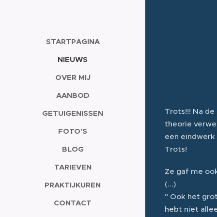
STARTPAGINA
NIEUWS
OVER MIJ
AANBOD
Trots!!! Na de
GETUIGENISSEN
theorie verwe
FOTO'S
een eindwerk 
BLOG
Trots!
TARIEVEN
Ze gaf me ook
(...)
PRAKTIJKUREN
" Ook het gro
CONTACT
hebt niet all