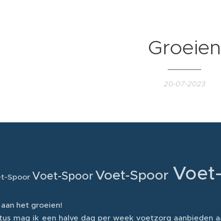
Groeien
20-07-2023
Voet-
Voet-Spoor
Voet-Spoor
t-Spoor
 aan het groeien!
stus mag ik een halve dag per week voetzorg aanbieden