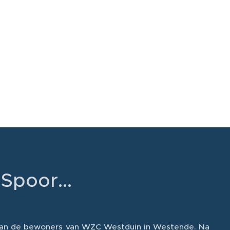
Spoor...
 aan de bewoners van WZC Westduin in Westende. Na