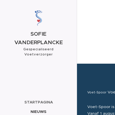
SOFIE
VANDERPLANCKE
Gespecialiseerd
Voetverzorger
Voetreflexoloog
Voe
Voet-Spoor
STARTPAGINA
Voet-Spoor is
NIEUWS
Vanaf 1 augu