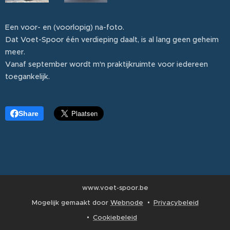
Een voor- en (voorlopig) na-foto.
Dat Voet-Spoor één verdieping daalt, is al lang geen geheim
meer.
Vanaf september wordt m'n praktijkruimte voor iedereen
toegankelijk.
Share
www.voet-spoor.be
Mogelijk gemaakt door
Webnode
Privacybeleid
Cookiebeleid